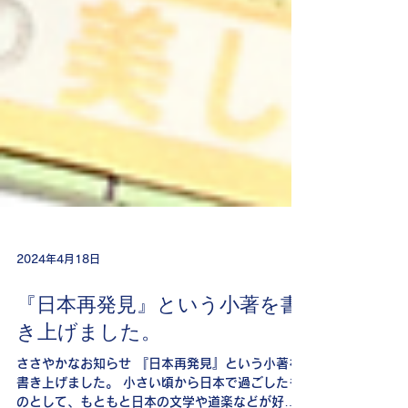
2024年4月18日
『日本再発見』という小著を書