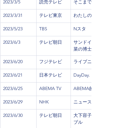
2023/3/5
読売テレビ
そこまで言って委員会NP
2023/3/31
テレビ東京
わたしのヒュッゲ
2023/5/23
TBS
Nスタ
​2023/6/3
テレビ朝日
サンドイッチマン＆芦田
菜の博士ちゃん
2023/6/20
フジテレビ
ライブニュース　イット
2023/6/21
日本テレビ
DayDay.
2023/6/25
ABEMA TV
​ABEMA的ニュースショー
2023/6/29
NHK
ニュースウォッチ9
2023/6/30
テレビ朝日
大下容子ワイド!スクラン
ブル