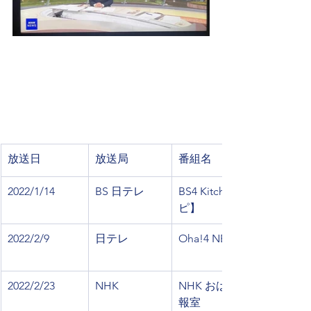
放送日
放送局
番組名
​2022/1/14
BS 日テレ
BS4 Kitchen【大使館レシ
ピ】
2022/2/9
日テレ
Oha!4 NEWS LIVE
2022/2/23
NHK
NHK おはよう日本街角情
報室