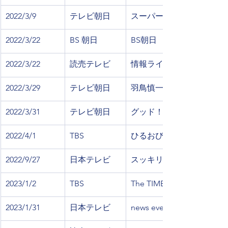
​2022/3/9
​テレビ朝日
​スーパーJチャンネル
2022/3/22
BS 朝日
BS朝日　日曜スクープ
2022/3/22
読売テレビ
情報ライブ ミヤネ屋
2022/3/29
テレビ朝日
羽鳥慎一モーニングショ
2022/3/31
テレビ朝日
グッド！モーニング
2022/4/1
TBS
ひるおび
​2022/9/27
日本テレビ
スッキリ
2023/1/2
TBS
The TIME
2023/1/31
日本テレビ
news every